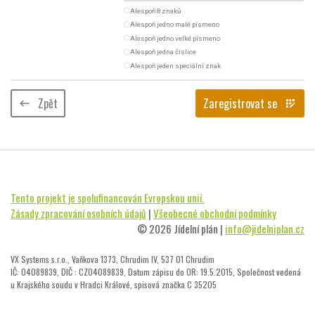
radio_button_unchecked
Alespoň 8 znaků
radio_button_unchecked
Alespoň jedno malé písmeno
radio_button_unchecked
Alespoň jedno velké písmeno
radio_button_unchecked
Alespoň jedna číslice
radio_button_unchecked
Alespoň jeden speciální znak
Zpět
Zaregistrovat se
keyboard_backspace
app_registration
Tento projekt je spolufinancován Evropskou unií.
Zásady zpracování osobních údajů
|
Všeobecné obchodní podmínky
© 2026 Jídelní plán |
info@jidelniplan.cz
VX Systems s.r.o., Vaňkova 1373, Chrudim IV, 537 01 Chrudim
IČ: 04089839, DIČ : CZ04089839, Datum zápisu do OR: 19.5.2015, Společnost vedená
u Krajského soudu v Hradci Králové, spisová značka C 35205