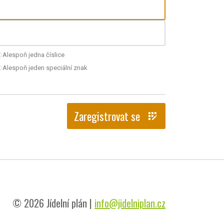
Alespoň jedna číslice
nchecked
Alespoň jeden speciální znak
nchecked
Zaregistrovat se
app_registration
© 2026 Jídelní plán |
info@jidelniplan.cz