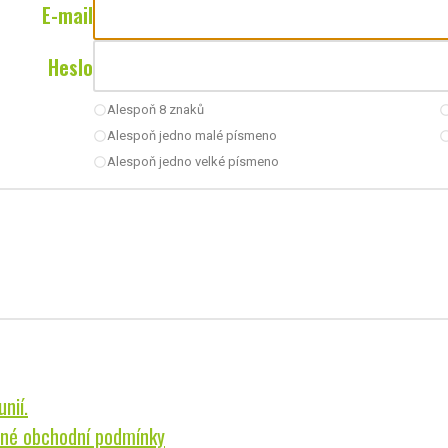
E-mail
Heslo
Alespoň 8 znaků
radio_button_unchecked
radio_button_u
Alespoň jedno malé písmeno
radio_button_unchecked
radio_button_u
Alespoň jedno velké písmeno
radio_button_unchecked
nií.
né obchodní podmínky