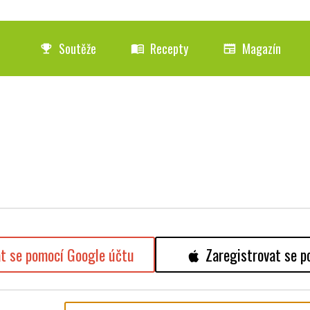
Soutěže
Recepty
Magazín
emoji_events
menu_book
newspaper
at se pomocí Google účtu
Zaregistrovat se p