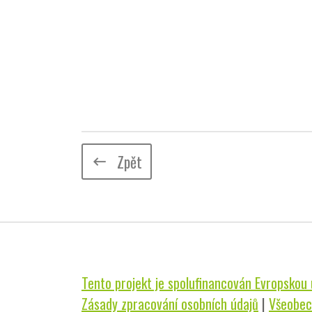
Zpět
keyboard_backspace
Tento projekt je spolufinancován Evropskou u
Zásady zpracování osobních údajů
|
Všeobec