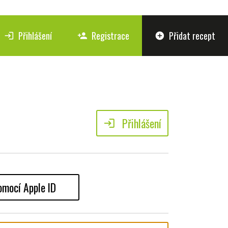
Přihlášení
Registrace
Přidat recept
login
person_add
add_circle
Přihlášení
login
omocí Apple ID