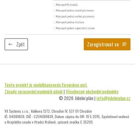
radio_button_unchecked
Alespoň 8 znaků
radio_button_unchecked
Alespoň jedno malé písmeno
radio_button_unchecked
Alespoň jedno velké písmeno
radio_button_unchecked
Alespoň jedna číslice
radio_button_unchecked
Alespoň jeden speciální znak
Zpět
Zaregistrovat se
keyboard_backspace
app_registration
Tento projekt je spolufinancován Evropskou unií.
Zásady zpracování osobních údajů
|
Všeobecné obchodní podmínky
© 2026 Jídelní plán |
info@jidelniplan.cz
VX Systems s.r.o., Vaňkova 1373, Chrudim IV, 537 01 Chrudim
IČ: 04089839, DIČ : CZ04089839, Datum zápisu do OR: 19.5.2015, Společnost vedená
u Krajského soudu v Hradci Králové, spisová značka C 35205