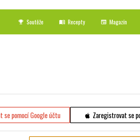
Soutěže
Recepty
Magazín
emoji_events
menu_book
newspaper
at se pomocí Google účtu
Zaregistrovat se p