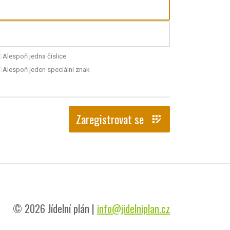
Alespoň jedna číslice
nchecked
Alespoň jeden speciální znak
nchecked
Zaregistrovat se
app_registration
© 2026 Jídelní plán |
info@jidelniplan.cz