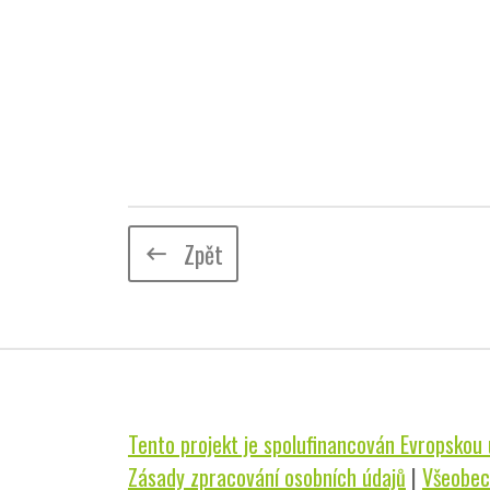
Zpět
keyboard_backspace
Tento projekt je spolufinancován Evropskou u
Zásady zpracování osobních údajů
|
Všeobec