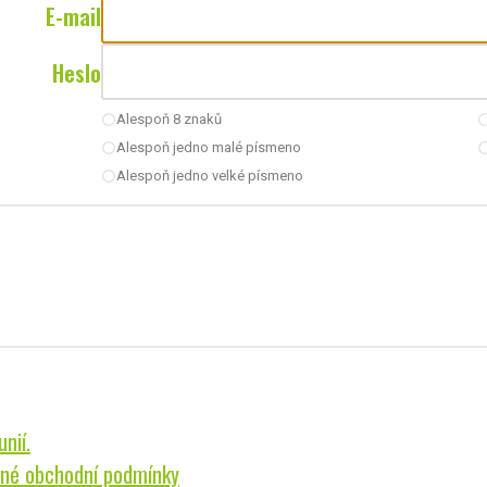
E-mail
Heslo
Alespoň 8 znaků
radio_button_unchecked
radio_button_u
Alespoň jedno malé písmeno
radio_button_unchecked
radio_button_u
Alespoň jedno velké písmeno
radio_button_unchecked
nií.
né obchodní podmínky