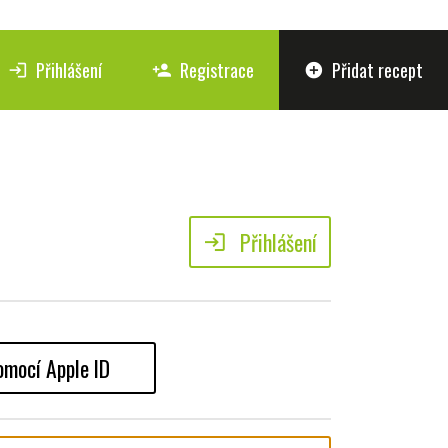
Přihlášení
Registrace
Přidat recept
login
person_add
add_circle
Přihlášení
login
omocí Apple ID