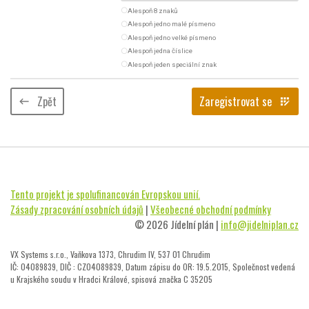
radio_button_unchecked
Alespoň 8 znaků
radio_button_unchecked
Alespoň jedno malé písmeno
radio_button_unchecked
Alespoň jedno velké písmeno
radio_button_unchecked
Alespoň jedna číslice
radio_button_unchecked
Alespoň jeden speciální znak
Zpět
Zaregistrovat se
keyboard_backspace
app_registration
Tento projekt je spolufinancován Evropskou unií.
Zásady zpracování osobních údajů
|
Všeobecné obchodní podmínky
© 2026 Jídelní plán |
info@jidelniplan.cz
VX Systems s.r.o., Vaňkova 1373, Chrudim IV, 537 01 Chrudim
IČ: 04089839, DIČ : CZ04089839, Datum zápisu do OR: 19.5.2015, Společnost vedená
u Krajského soudu v Hradci Králové, spisová značka C 35205