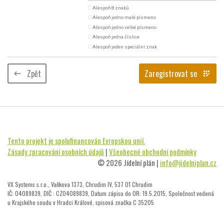
radio_button_unchecked
Alespoň 8 znaků
radio_button_unchecked
Alespoň jedno malé písmeno
radio_button_unchecked
Alespoň jedno velké písmeno
radio_button_unchecked
Alespoň jedna číslice
radio_button_unchecked
Alespoň jeden speciální znak
Zpět
Zaregistrovat se
keyboard_backspace
app_registration
Tento projekt je spolufinancován Evropskou unií.
Zásady zpracování osobních údajů
|
Všeobecné obchodní podmínky
© 2026 Jídelní plán |
info@jidelniplan.cz
VX Systems s.r.o., Vaňkova 1373, Chrudim IV, 537 01 Chrudim
IČ: 04089839, DIČ : CZ04089839, Datum zápisu do OR: 19.5.2015, Společnost vedená
u Krajského soudu v Hradci Králové, spisová značka C 35205