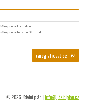
Alespoň jedna číslice
nchecked
Alespoň jeden speciální znak
nchecked
Zaregistrovat se
app_registration
© 2026 Jídelní plán |
info@jidelniplan.cz