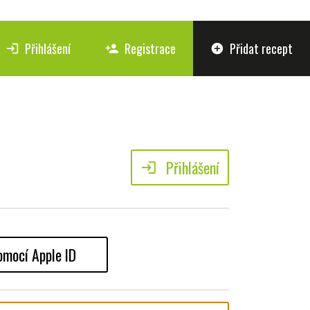
Přihlášení
Registrace
Přidat recept
login
person_add
add_circle
Přihlášení
login
omocí Apple ID