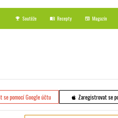
Soutěže
Recepty
Magazín
emoji_events
menu_book
newspaper
at se pomocí Google účtu
Zaregistrovat se p