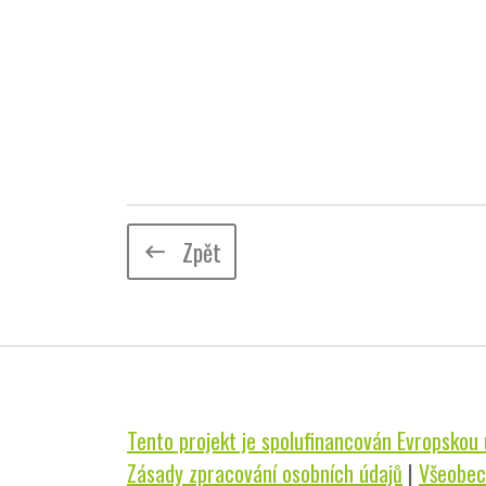
Zpět
keyboard_backspace
Tento projekt je spolufinancován Evropskou u
Zásady zpracování osobních údajů
|
Všeobec