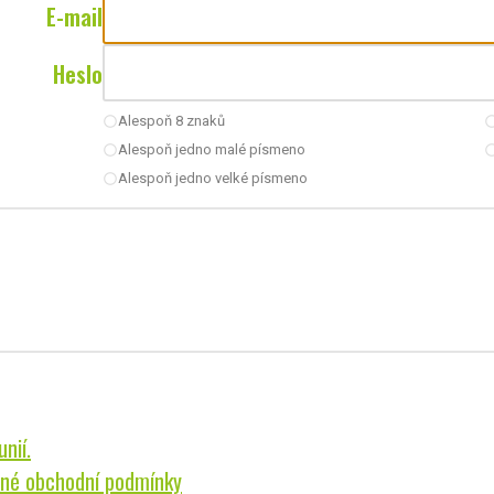
E-mail
Heslo
Alespoň 8 znaků
radio_button_unchecked
radio_button_u
Alespoň jedno malé písmeno
radio_button_unchecked
radio_button_u
Alespoň jedno velké písmeno
radio_button_unchecked
nií.
né obchodní podmínky