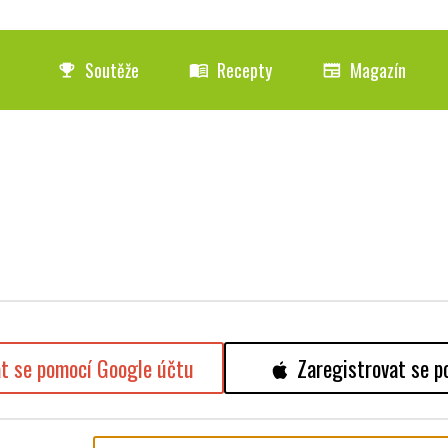
Soutěže
Recepty
Magazín
emoji_events
menu_book
newspaper
at se pomocí Google účtu
Zaregistrovat se p