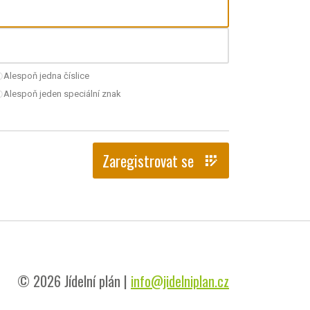
Alespoň jedna číslice
nchecked
Alespoň jeden speciální znak
nchecked
Zaregistrovat se
app_registration
© 2026 Jídelní plán |
info@jidelniplan.cz