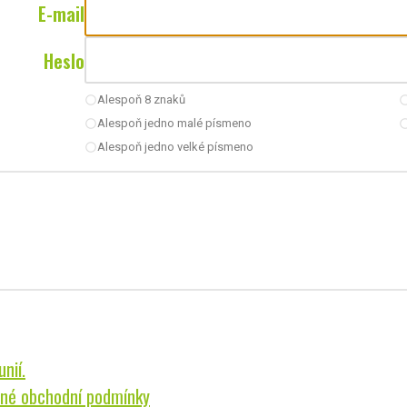
E-mail
Heslo
Alespoň 8 znaků
radio_button_unchecked
radio_button_u
Alespoň jedno malé písmeno
radio_button_unchecked
radio_button_u
Alespoň jedno velké písmeno
radio_button_unchecked
nií.
né obchodní podmínky