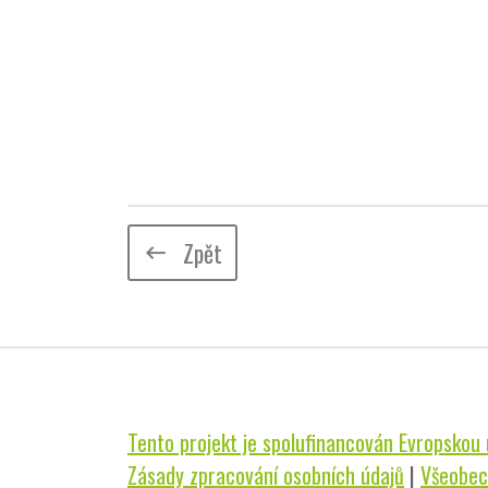
Zpět
keyboard_backspace
Tento projekt je spolufinancován Evropskou u
Zásady zpracování osobních údajů
|
Všeobec