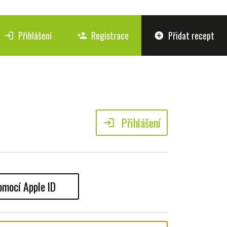
Přihlášení
Registrace
Přidat recept
login
person_add
add_circle
Přihlášení
login
omocí Apple ID