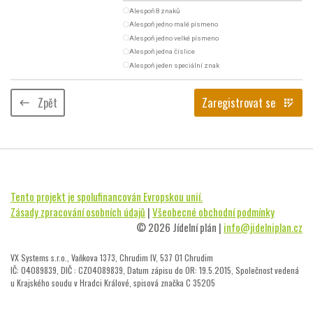
radio_button_unchecked
Alespoň 8 znaků
radio_button_unchecked
Alespoň jedno malé písmeno
radio_button_unchecked
Alespoň jedno velké písmeno
radio_button_unchecked
Alespoň jedna číslice
radio_button_unchecked
Alespoň jeden speciální znak
Zpět
Zaregistrovat se
keyboard_backspace
app_registration
Tento projekt je spolufinancován Evropskou unií.
Zásady zpracování osobních údajů
|
Všeobecné obchodní podmínky
© 2026 Jídelní plán |
info@jidelniplan.cz
VX Systems s.r.o., Vaňkova 1373, Chrudim IV, 537 01 Chrudim
IČ: 04089839, DIČ : CZ04089839, Datum zápisu do OR: 19.5.2015, Společnost vedená
u Krajského soudu v Hradci Králové, spisová značka C 35205