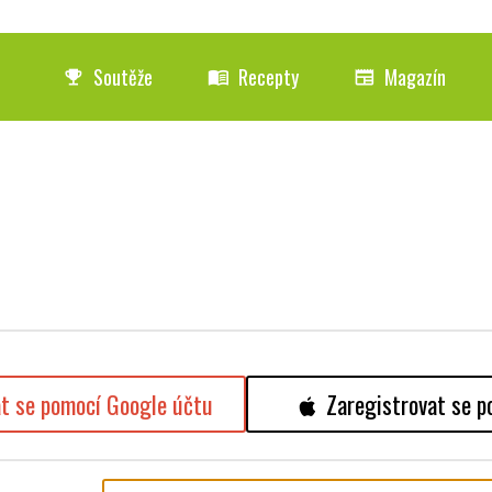
Soutěže
Recepty
Magazín
emoji_events
menu_book
newspaper
at se pomocí Google účtu
Zaregistrovat se p