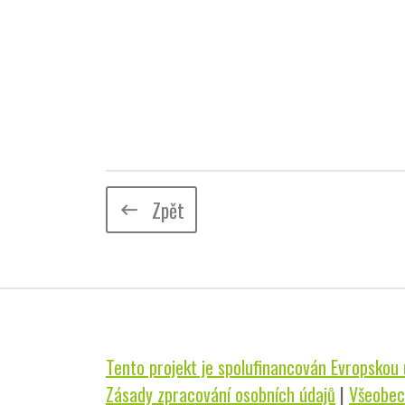
Zpět
keyboard_backspace
Tento projekt je spolufinancován Evropskou u
Zásady zpracování osobních údajů
|
Všeobec