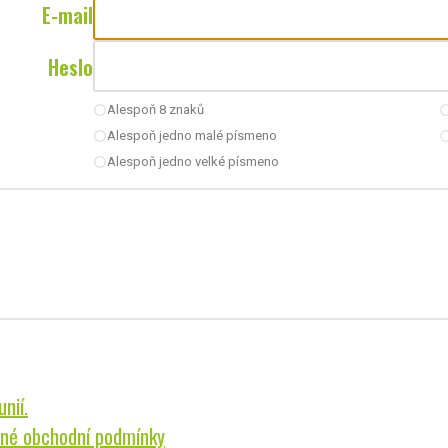
E-mail
Heslo
Alespoň 8 znaků
radio_button_unchecked
radio_button_u
Alespoň jedno malé písmeno
radio_button_unchecked
radio_button_u
Alespoň jedno velké písmeno
radio_button_unchecked
nií.
né obchodní podmínky