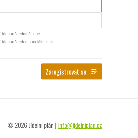
Alespoň jedna číslice
nchecked
Alespoň jeden speciální znak
nchecked
Zaregistrovat se
app_registration
© 2026 Jídelní plán |
info@jidelniplan.cz