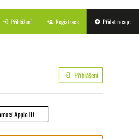
Přihlášení
Registrace
Přidat recept
login
person_add
add_circle
Přihlášení
login
omocí Apple ID