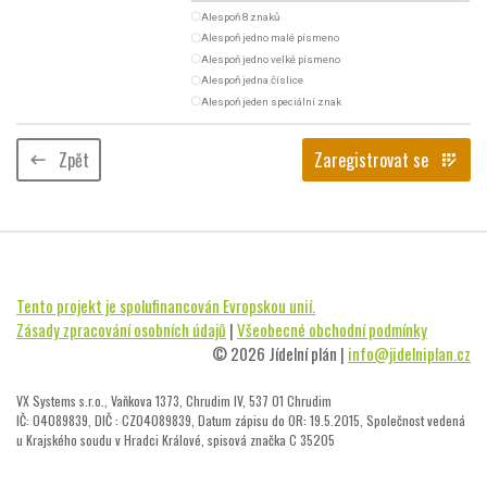
radio_button_unchecked
Alespoň 8 znaků
radio_button_unchecked
Alespoň jedno malé písmeno
radio_button_unchecked
Alespoň jedno velké písmeno
radio_button_unchecked
Alespoň jedna číslice
radio_button_unchecked
Alespoň jeden speciální znak
Zpět
Zaregistrovat se
keyboard_backspace
app_registration
Tento projekt je spolufinancován Evropskou unií.
Zásady zpracování osobních údajů
|
Všeobecné obchodní podmínky
© 2026 Jídelní plán |
info@jidelniplan.cz
VX Systems s.r.o., Vaňkova 1373, Chrudim IV, 537 01 Chrudim
IČ: 04089839, DIČ : CZ04089839, Datum zápisu do OR: 19.5.2015, Společnost vedená
u Krajského soudu v Hradci Králové, spisová značka C 35205