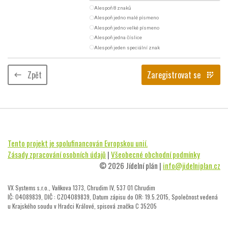
radio_button_unchecked
Alespoň 8 znaků
radio_button_unchecked
Alespoň jedno malé písmeno
radio_button_unchecked
Alespoň jedno velké písmeno
radio_button_unchecked
Alespoň jedna číslice
radio_button_unchecked
Alespoň jeden speciální znak
Zpět
Zaregistrovat se
keyboard_backspace
app_registration
Tento projekt je spolufinancován Evropskou unií.
Zásady zpracování osobních údajů
|
Všeobecné obchodní podmínky
© 2026 Jídelní plán |
info@jidelniplan.cz
VX Systems s.r.o., Vaňkova 1373, Chrudim IV, 537 01 Chrudim
IČ: 04089839, DIČ : CZ04089839, Datum zápisu do OR: 19.5.2015, Společnost vedená
u Krajského soudu v Hradci Králové, spisová značka C 35205