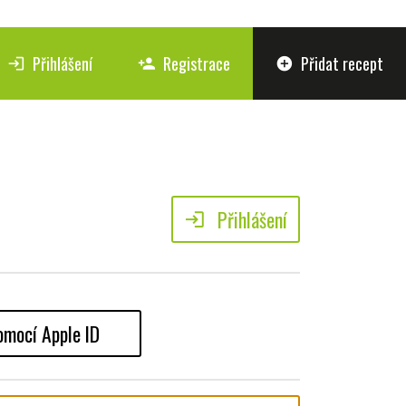
Přihlášení
Registrace
Přidat recept
login
person_add
add_circle
Přihlášení
login
omocí Apple ID