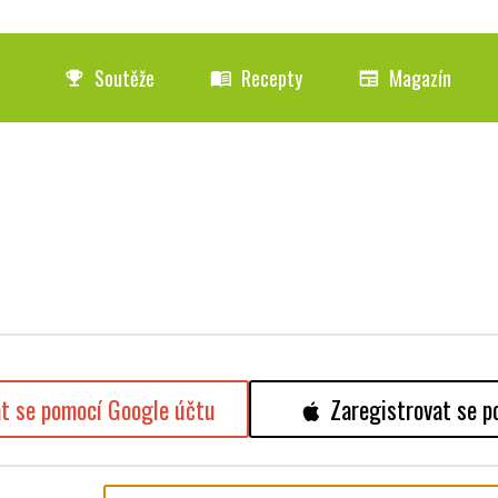
Soutěže
Recepty
Magazín
emoji_events
menu_book
newspaper
at se pomocí Google účtu
Zaregistrovat se p