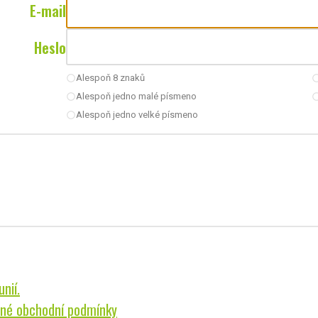
E-mail
Heslo
Alespoň 8 znaků
radio_button_unchecked
radio_button_u
Alespoň jedno malé písmeno
radio_button_unchecked
radio_button_u
Alespoň jedno velké písmeno
radio_button_unchecked
nií.
né obchodní podmínky