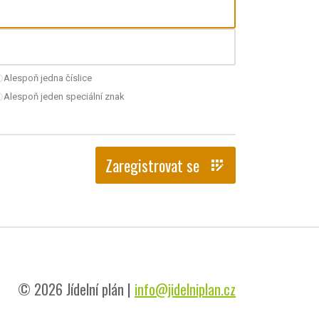
Alespoň jedna číslice
nchecked
Alespoň jeden speciální znak
nchecked
Zaregistrovat se
app_registration
© 2026 Jídelní plán |
info@jidelniplan.cz