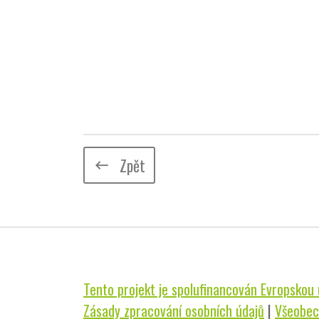
Zpět
keyboard_backspace
Tento projekt je spolufinancován Evropskou u
Zásady zpracování osobních údajů
|
Všeobec