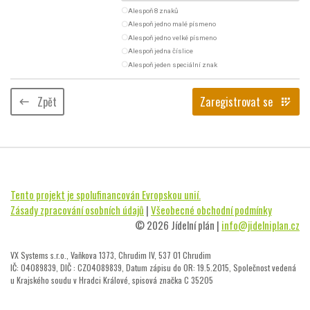
radio_button_unchecked
Alespoň 8 znaků
radio_button_unchecked
Alespoň jedno malé písmeno
radio_button_unchecked
Alespoň jedno velké písmeno
radio_button_unchecked
Alespoň jedna číslice
radio_button_unchecked
Alespoň jeden speciální znak
Zpět
Zaregistrovat se
keyboard_backspace
app_registration
Tento projekt je spolufinancován Evropskou unií.
Zásady zpracování osobních údajů
|
Všeobecné obchodní podmínky
© 2026 Jídelní plán |
info@jidelniplan.cz
VX Systems s.r.o., Vaňkova 1373, Chrudim IV, 537 01 Chrudim
IČ: 04089839, DIČ : CZ04089839, Datum zápisu do OR: 19.5.2015, Společnost vedená
u Krajského soudu v Hradci Králové, spisová značka C 35205