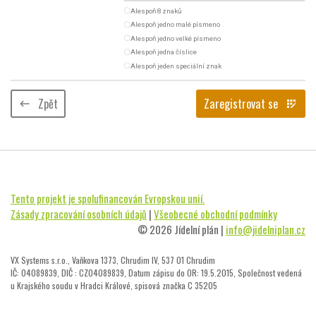
radio_button_unchecked
Alespoň 8 znaků
radio_button_unchecked
Alespoň jedno malé písmeno
radio_button_unchecked
Alespoň jedno velké písmeno
radio_button_unchecked
Alespoň jedna číslice
radio_button_unchecked
Alespoň jeden speciální znak
Zpět
Zaregistrovat se
keyboard_backspace
app_registration
Tento projekt je spolufinancován Evropskou unií.
Zásady zpracování osobních údajů
|
Všeobecné obchodní podmínky
© 2026 Jídelní plán |
info@jidelniplan.cz
VX Systems s.r.o., Vaňkova 1373, Chrudim IV, 537 01 Chrudim
IČ: 04089839, DIČ : CZ04089839, Datum zápisu do OR: 19.5.2015, Společnost vedená
u Krajského soudu v Hradci Králové, spisová značka C 35205