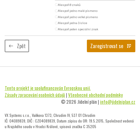
radio_button_unchecked
Alespoň 8 znaků
radio_button_unchecked
Alespoň jedno malé písmeno
radio_button_unchecked
Alespoň jedno velké písmeno
radio_button_unchecked
Alespoň jedna číslice
radio_button_unchecked
Alespoň jeden speciální znak
Zpět
Zaregistrovat se
keyboard_backspace
app_registration
Tento projekt je spolufinancován Evropskou unií.
Zásady zpracování osobních údajů
|
Všeobecné obchodní podmínky
© 2026 Jídelní plán |
info@jidelniplan.cz
VX Systems s.r.o., Vaňkova 1373, Chrudim IV, 537 01 Chrudim
IČ: 04089839, DIČ : CZ04089839, Datum zápisu do OR: 19.5.2015, Společnost vedená
u Krajského soudu v Hradci Králové, spisová značka C 35205