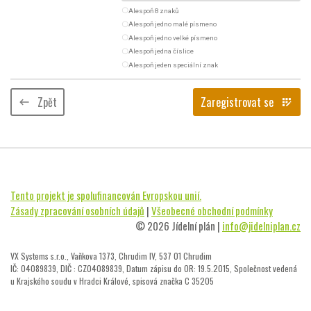
radio_button_unchecked
Alespoň 8 znaků
radio_button_unchecked
Alespoň jedno malé písmeno
radio_button_unchecked
Alespoň jedno velké písmeno
radio_button_unchecked
Alespoň jedna číslice
radio_button_unchecked
Alespoň jeden speciální znak
Zpět
Zaregistrovat se
keyboard_backspace
app_registration
Tento projekt je spolufinancován Evropskou unií.
Zásady zpracování osobních údajů
|
Všeobecné obchodní podmínky
© 2026 Jídelní plán |
info@jidelniplan.cz
VX Systems s.r.o., Vaňkova 1373, Chrudim IV, 537 01 Chrudim
IČ: 04089839, DIČ : CZ04089839, Datum zápisu do OR: 19.5.2015, Společnost vedená
u Krajského soudu v Hradci Králové, spisová značka C 35205