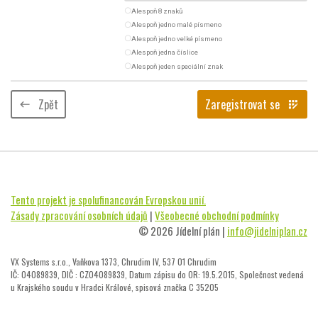
radio_button_unchecked
Alespoň 8 znaků
radio_button_unchecked
Alespoň jedno malé písmeno
radio_button_unchecked
Alespoň jedno velké písmeno
radio_button_unchecked
Alespoň jedna číslice
radio_button_unchecked
Alespoň jeden speciální znak
Zpět
Zaregistrovat se
keyboard_backspace
app_registration
Tento projekt je spolufinancován Evropskou unií.
Zásady zpracování osobních údajů
|
Všeobecné obchodní podmínky
© 2026 Jídelní plán |
info@jidelniplan.cz
VX Systems s.r.o., Vaňkova 1373, Chrudim IV, 537 01 Chrudim
IČ: 04089839, DIČ : CZ04089839, Datum zápisu do OR: 19.5.2015, Společnost vedená
u Krajského soudu v Hradci Králové, spisová značka C 35205