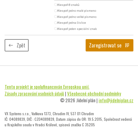
radio_button_unchecked
Alespoň 8 znaků
radio_button_unchecked
Alespoň jedno malé písmeno
radio_button_unchecked
Alespoň jedno velké písmeno
radio_button_unchecked
Alespoň jedna číslice
radio_button_unchecked
Alespoň jeden speciální znak
Zpět
Zaregistrovat se
keyboard_backspace
app_registration
Tento projekt je spolufinancován Evropskou unií.
Zásady zpracování osobních údajů
|
Všeobecné obchodní podmínky
© 2026 Jídelní plán |
info@jidelniplan.cz
VX Systems s.r.o., Vaňkova 1373, Chrudim IV, 537 01 Chrudim
IČ: 04089839, DIČ : CZ04089839, Datum zápisu do OR: 19.5.2015, Společnost vedená
u Krajského soudu v Hradci Králové, spisová značka C 35205