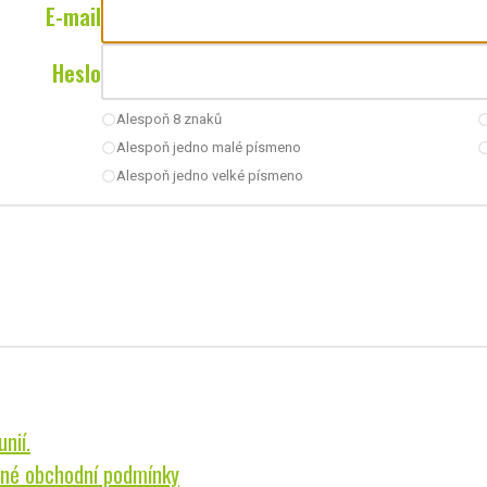
E-mail
Heslo
Alespoň 8 znaků
radio_button_unchecked
radio_button_u
Alespoň jedno malé písmeno
radio_button_unchecked
radio_button_u
Alespoň jedno velké písmeno
radio_button_unchecked
nií.
né obchodní podmínky