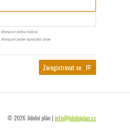
Alespoň jedna číslice
nchecked
Alespoň jeden speciální znak
nchecked
Zaregistrovat se
app_registration
© 2026 Jídelní plán |
info@jidelniplan.cz