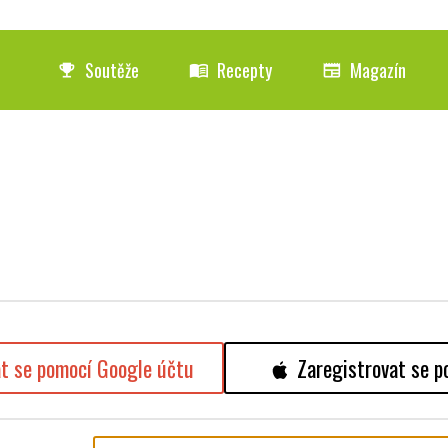
Soutěže
Recepty
Magazín
emoji_events
menu_book
newspaper
at se pomocí Google účtu
Zaregistrovat se p