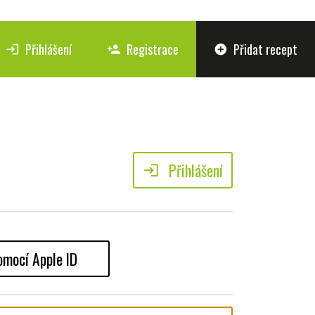
Přihlášení
Registrace
Přidat recept
login
person_add
add_circle
Přihlášení
login
omocí Apple ID