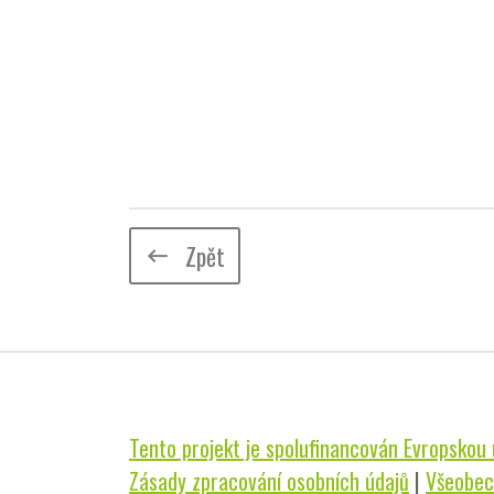
Zpět
keyboard_backspace
Tento projekt je spolufinancován Evropskou u
Zásady zpracování osobních údajů
|
Všeobec