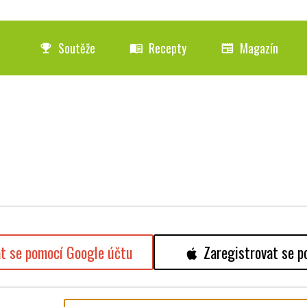
Soutěže
Recepty
Magazín
emoji_events
menu_book
newspaper
at se pomocí Google účtu
Zaregistrovat se p