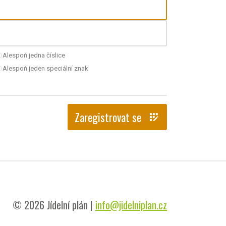
Alespoň jedna číslice
nchecked
Alespoň jeden speciální znak
nchecked
Zaregistrovat se
app_registration
© 2026 Jídelní plán |
info@jidelniplan.cz