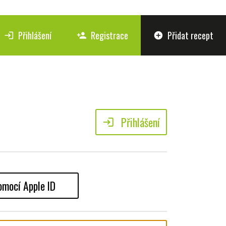
Přihlášení
Registrace
Přidat recept
login
person_add
add_circle
Přihlášení
login
omocí Apple ID