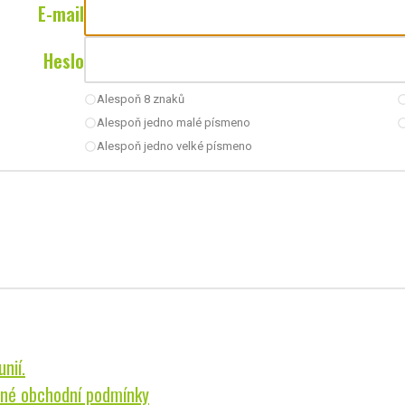
E-mail
Heslo
Alespoň 8 znaků
radio_button_unchecked
radio_button_u
Alespoň jedno malé písmeno
radio_button_unchecked
radio_button_u
Alespoň jedno velké písmeno
radio_button_unchecked
nií.
né obchodní podmínky