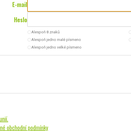
E-mail
Heslo
Alespoň 8 znaků
radio_button_unchecked
radio_button_u
Alespoň jedno malé písmeno
radio_button_unchecked
radio_button_u
Alespoň jedno velké písmeno
radio_button_unchecked
nií.
né obchodní podmínky