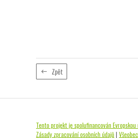
Zpět
keyboard_backspace
Tento projekt je spolufinancován Evropskou u
Zásady zpracování osobních údajů
|
Všeobec