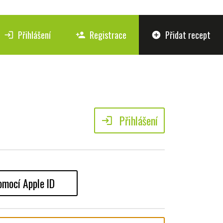
Přihlášení
Registrace
Přidat recept
login
person_add
add_circle
Přihlášení
login
omocí Apple ID