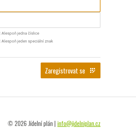
Alespoň jedna číslice
nchecked
Alespoň jeden speciální znak
nchecked
Zaregistrovat se
app_registration
© 2026 Jídelní plán |
info@jidelniplan.cz