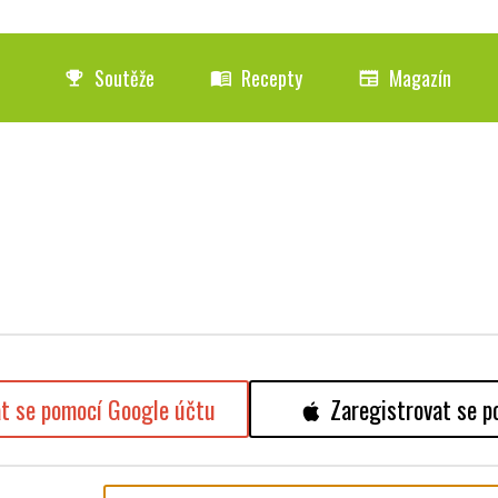
Soutěže
Recepty
Magazín
emoji_events
menu_book
newspaper
at se pomocí Google účtu
Zaregistrovat se p