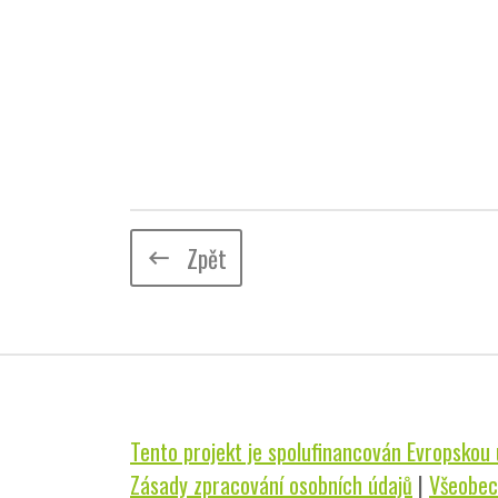
Zpět
keyboard_backspace
Tento projekt je spolufinancován Evropskou u
Zásady zpracování osobních údajů
|
Všeobec