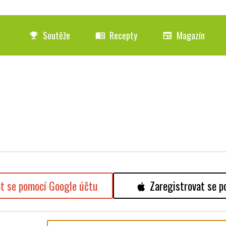
Soutěže
Recepty
Magazín
emoji_events
menu_book
newspaper
at se pomocí Google účtu
Zaregistrovat se p