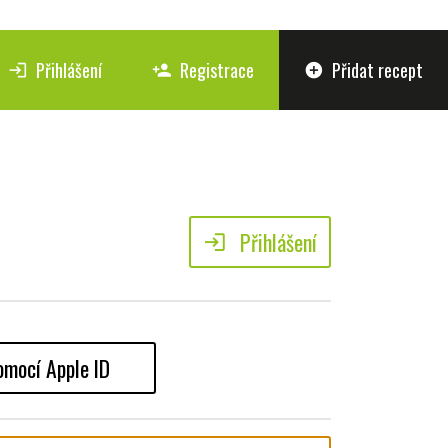
Přihlášení
Registrace
Přidat recept
login
person_add
add_circle
Přihlášení
login
omocí Apple ID