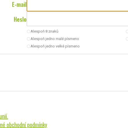
E-mail
Heslo
Alespoň 8 znaků
radio_button_unchecked
radio_button_u
Alespoň jedno malé písmeno
radio_button_unchecked
radio_button_u
Alespoň jedno velké písmeno
radio_button_unchecked
nií.
né obchodní podmínky