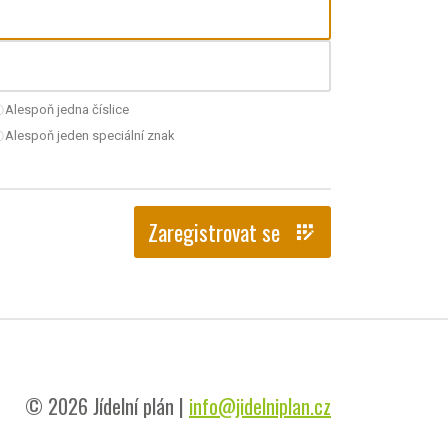
Alespoň jedna číslice
nchecked
Alespoň jeden speciální znak
nchecked
Zaregistrovat se
app_registration
© 2026 Jídelní plán |
info@jidelniplan.cz