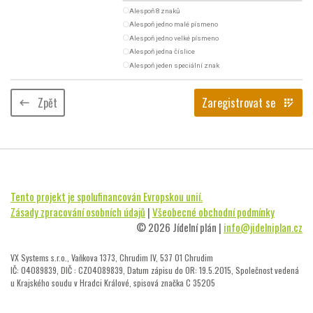
radio_button_unchecked
Alespoň 8 znaků
radio_button_unchecked
Alespoň jedno malé písmeno
radio_button_unchecked
Alespoň jedno velké písmeno
radio_button_unchecked
Alespoň jedna číslice
radio_button_unchecked
Alespoň jeden speciální znak
Zpět
Zaregistrovat se
keyboard_backspace
app_registration
Tento projekt je spolufinancován Evropskou unií.
Zásady zpracování osobních údajů
|
Všeobecné obchodní podmínky
© 2026 Jídelní plán |
info@jidelniplan.cz
VX Systems s.r.o., Vaňkova 1373, Chrudim IV, 537 01 Chrudim
IČ: 04089839, DIČ : CZ04089839, Datum zápisu do OR: 19.5.2015, Společnost vedená
u Krajského soudu v Hradci Králové, spisová značka C 35205