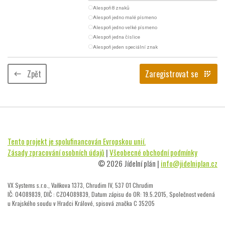
radio_button_unchecked
Alespoň 8 znaků
radio_button_unchecked
Alespoň jedno malé písmeno
radio_button_unchecked
Alespoň jedno velké písmeno
radio_button_unchecked
Alespoň jedna číslice
radio_button_unchecked
Alespoň jeden speciální znak
Zpět
Zaregistrovat se
keyboard_backspace
app_registration
Tento projekt je spolufinancován Evropskou unií.
Zásady zpracování osobních údajů
|
Všeobecné obchodní podmínky
© 2026 Jídelní plán |
info@jidelniplan.cz
VX Systems s.r.o., Vaňkova 1373, Chrudim IV, 537 01 Chrudim
IČ: 04089839, DIČ : CZ04089839, Datum zápisu do OR: 19.5.2015, Společnost vedená
u Krajského soudu v Hradci Králové, spisová značka C 35205