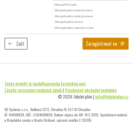
radio_button_unchecked
Alespoň 8 znaků
radio_button_unchecked
Alespoň jedno malé písmeno
radio_button_unchecked
Alespoň jedno velké písmeno
radio_button_unchecked
Alespoň jedna číslice
radio_button_unchecked
Alespoň jeden speciální znak
Zpět
Zaregistrovat se
keyboard_backspace
app_registration
Tento projekt je spolufinancován Evropskou unií.
Zásady zpracování osobních údajů
|
Všeobecné obchodní podmínky
© 2026 Jídelní plán |
info@jidelniplan.cz
VX Systems s.r.o., Vaňkova 1373, Chrudim IV, 537 01 Chrudim
IČ: 04089839, DIČ : CZ04089839, Datum zápisu do OR: 19.5.2015, Společnost vedená
u Krajského soudu v Hradci Králové, spisová značka C 35205