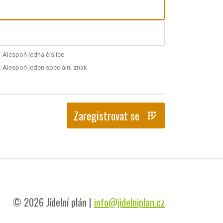
Alespoň jedna číslice
nchecked
Alespoň jeden speciální znak
nchecked
Zaregistrovat se
app_registration
© 2026 Jídelní plán |
info@jidelniplan.cz