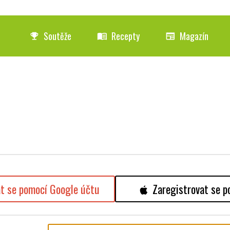
Soutěže
Recepty
Magazín
emoji_events
menu_book
newspaper
at se pomocí Google účtu
Zaregistrovat se p