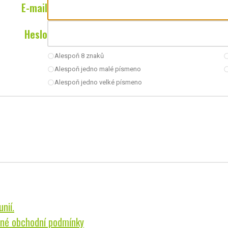
E-mail
Heslo
Alespoň 8 znaků
radio_button_unchecked
radio_button_u
Alespoň jedno malé písmeno
radio_button_unchecked
radio_button_u
Alespoň jedno velké písmeno
radio_button_unchecked
nií.
né obchodní podmínky