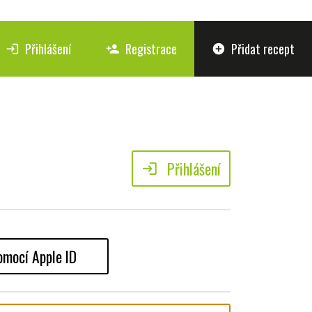
Přihlášení
Registrace
Přidat recept
login
person_add
add_circle
Přihlášení
login
omocí Apple ID