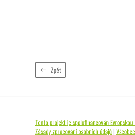
Zpět
keyboard_backspace
Tento projekt je spolufinancován Evropskou u
Zásady zpracování osobních údajů
|
Všeobec