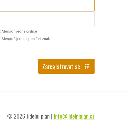
Alespoň jedna číslice
nchecked
Alespoň jeden speciální znak
nchecked
Zaregistrovat se
app_registration
© 2026 Jídelní plán |
info@jidelniplan.cz