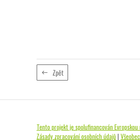
Zpět
keyboard_backspace
Tento projekt je spolufinancován Evropskou u
Zásady zpracování osobních údajů
|
Všeobec