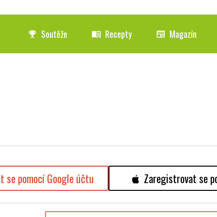
Soutěže
Recepty
Magazín
emoji_events
menu_book
newspaper
at se pomocí Google účtu
Zaregistrovat se p