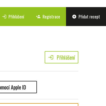
Přihlášení
Registrace
Přidat recept
login
person_add
add_circle
Přihlášení
login
omocí Apple ID