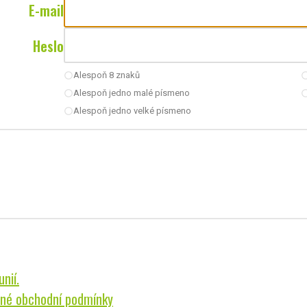
E-mail
Heslo
Alespoň 8 znaků
radio_button_unchecked
radio_button_u
Alespoň jedno malé písmeno
radio_button_unchecked
radio_button_u
Alespoň jedno velké písmeno
radio_button_unchecked
nií.
né obchodní podmínky