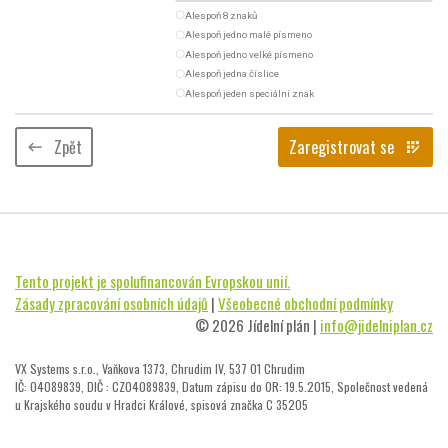
radio_button_unchecked
Alespoň 8 znaků
radio_button_unchecked
Alespoň jedno malé písmeno
radio_button_unchecked
Alespoň jedno velké písmeno
radio_button_unchecked
Alespoň jedna číslice
radio_button_unchecked
Alespoň jeden speciální znak
Zpět
Zaregistrovat se
keyboard_backspace
app_registration
Tento projekt je spolufinancován Evropskou unií.
Zásady zpracování osobních údajů
|
Všeobecné obchodní podmínky
© 2026 Jídelní plán |
info@jidelniplan.cz
VX Systems s.r.o., Vaňkova 1373, Chrudim IV, 537 01 Chrudim
IČ: 04089839, DIČ : CZ04089839, Datum zápisu do OR: 19.5.2015, Společnost vedená
u Krajského soudu v Hradci Králové, spisová značka C 35205