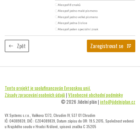
radio_button_unchecked
Alespoň 8 znaků
radio_button_unchecked
Alespoň jedno malé písmeno
radio_button_unchecked
Alespoň jedno velké písmeno
radio_button_unchecked
Alespoň jedna číslice
radio_button_unchecked
Alespoň jeden speciální znak
Zpět
Zaregistrovat se
keyboard_backspace
app_registration
Tento projekt je spolufinancován Evropskou unií.
Zásady zpracování osobních údajů
|
Všeobecné obchodní podmínky
© 2026 Jídelní plán |
info@jidelniplan.cz
VX Systems s.r.o., Vaňkova 1373, Chrudim IV, 537 01 Chrudim
IČ: 04089839, DIČ : CZ04089839, Datum zápisu do OR: 19.5.2015, Společnost vedená
u Krajského soudu v Hradci Králové, spisová značka C 35205