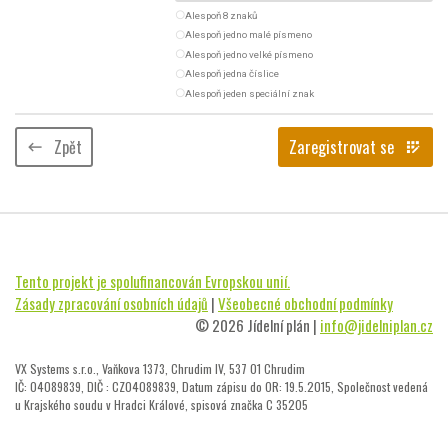
radio_button_unchecked
Alespoň 8 znaků
radio_button_unchecked
Alespoň jedno malé písmeno
radio_button_unchecked
Alespoň jedno velké písmeno
radio_button_unchecked
Alespoň jedna číslice
radio_button_unchecked
Alespoň jeden speciální znak
Zpět
Zaregistrovat se
keyboard_backspace
app_registration
Tento projekt je spolufinancován Evropskou unií.
Zásady zpracování osobních údajů
|
Všeobecné obchodní podmínky
© 2026 Jídelní plán |
info@jidelniplan.cz
VX Systems s.r.o., Vaňkova 1373, Chrudim IV, 537 01 Chrudim
IČ: 04089839, DIČ : CZ04089839, Datum zápisu do OR: 19.5.2015, Společnost vedená
u Krajského soudu v Hradci Králové, spisová značka C 35205