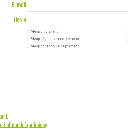
E-mail
Heslo
Alespoň 8 znaků
radio_button_unchecked
radio_button_u
Alespoň jedno malé písmeno
radio_button_unchecked
radio_button_u
Alespoň jedno velké písmeno
radio_button_unchecked
nií.
né obchodní podmínky