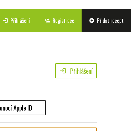
Přihlášení
Registrace
Přidat recept
login
person_add
add_circle
Přihlášení
login
omocí Apple ID