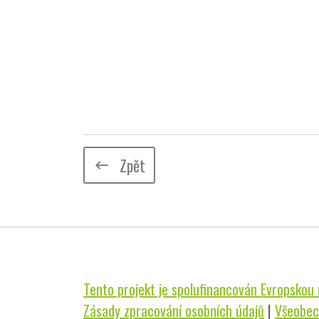
Zpět
keyboard_backspace
Tento projekt je spolufinancován Evropskou u
Zásady zpracování osobních údajů
|
Všeobec