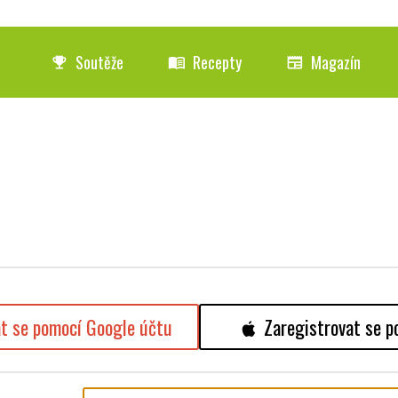
Soutěže
Recepty
Magazín
emoji_events
menu_book
newspaper
at se pomocí Google účtu
Zaregistrovat se p