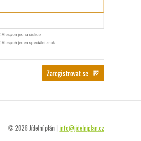
Alespoň jedna číslice
nchecked
Alespoň jeden speciální znak
nchecked
Zaregistrovat se
app_registration
© 2026 Jídelní plán |
info@jidelniplan.cz