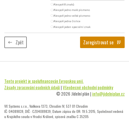
radio_button_unchecked
Alespoň 8 znaků
radio_button_unchecked
Alespoň jedno malé písmeno
radio_button_unchecked
Alespoň jedno velké písmeno
radio_button_unchecked
Alespoň jedna číslice
radio_button_unchecked
Alespoň jeden speciální znak
Zpět
Zaregistrovat se
keyboard_backspace
app_registration
Tento projekt je spolufinancován Evropskou unií.
Zásady zpracování osobních údajů
|
Všeobecné obchodní podmínky
© 2026 Jídelní plán |
info@jidelniplan.cz
VX Systems s.r.o., Vaňkova 1373, Chrudim IV, 537 01 Chrudim
IČ: 04089839, DIČ : CZ04089839, Datum zápisu do OR: 19.5.2015, Společnost vedená
u Krajského soudu v Hradci Králové, spisová značka C 35205