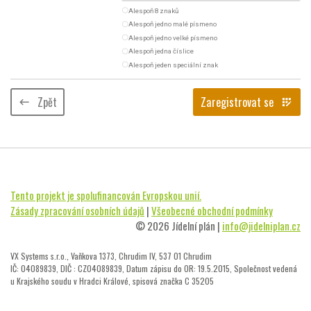
radio_button_unchecked
Alespoň 8 znaků
radio_button_unchecked
Alespoň jedno malé písmeno
radio_button_unchecked
Alespoň jedno velké písmeno
radio_button_unchecked
Alespoň jedna číslice
radio_button_unchecked
Alespoň jeden speciální znak
Zpět
Zaregistrovat se
keyboard_backspace
app_registration
Tento projekt je spolufinancován Evropskou unií.
Zásady zpracování osobních údajů
|
Všeobecné obchodní podmínky
© 2026 Jídelní plán |
info@jidelniplan.cz
VX Systems s.r.o., Vaňkova 1373, Chrudim IV, 537 01 Chrudim
IČ: 04089839, DIČ : CZ04089839, Datum zápisu do OR: 19.5.2015, Společnost vedená
u Krajského soudu v Hradci Králové, spisová značka C 35205