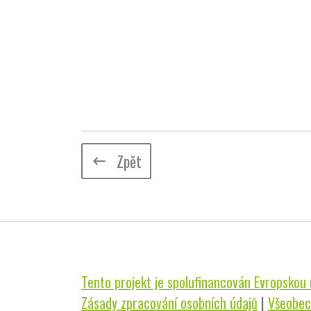
Zpět
keyboard_backspace
Tento projekt je spolufinancován Evropskou u
Zásady zpracování osobních údajů
|
Všeobec