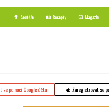
Soutěže
Recepty
Magazín
emoji_events
menu_book
newspaper
at se pomocí Google účtu
Zaregistrovat se p