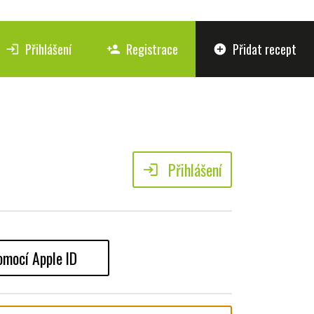
Přihlášení
Registrace
Přidat recept
login
person_add
add_circle
Přihlášení
login
omocí Apple ID