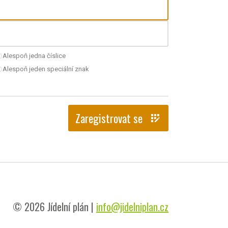
Alespoň jedna číslice
nchecked
Alespoň jeden speciální znak
nchecked
Zaregistrovat se
app_registration
© 2026 Jídelní plán |
info@jidelniplan.cz