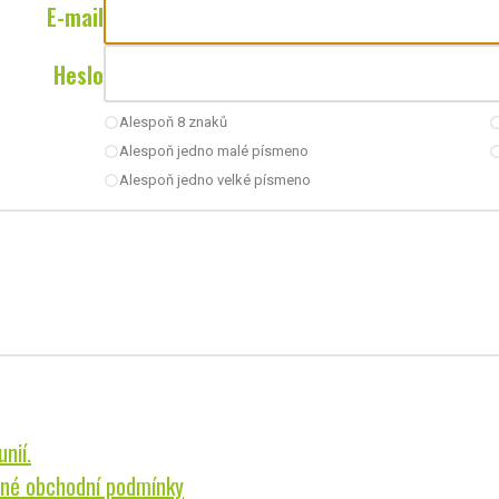
E-mail
Heslo
Alespoň 8 znaků
radio_button_unchecked
radio_button_u
Alespoň jedno malé písmeno
radio_button_unchecked
radio_button_u
Alespoň jedno velké písmeno
radio_button_unchecked
nií.
né obchodní podmínky