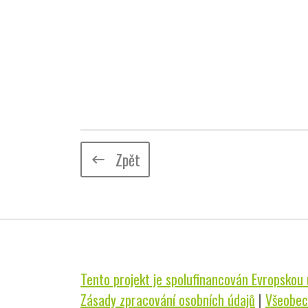
Zpět
keyboard_backspace
Tento projekt je spolufinancován Evropskou u
Zásady zpracování osobních údajů
|
Všeobec