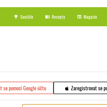
Soutěže
Recepty
Magazín
emoji_events
menu_book
newspaper
at se pomocí Google účtu
Zaregistrovat se p