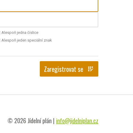
Alespoň jedna číslice
nchecked
Alespoň jeden speciální znak
nchecked
Zaregistrovat se
app_registration
© 2026 Jídelní plán |
info@jidelniplan.cz