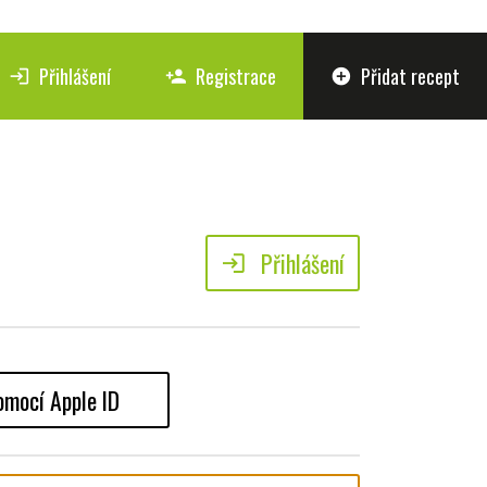
Přihlášení
Registrace
Přidat recept
login
person_add
add_circle
Přihlášení
login
omocí Apple ID