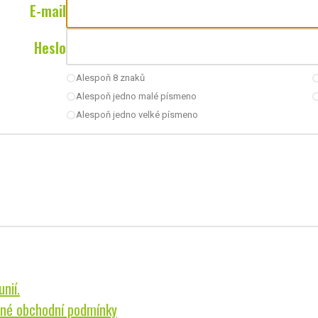
E-mail
Heslo
Alespoň 8 znaků
radio_button_unchecked
radio_button_u
Alespoň jedno malé písmeno
radio_button_unchecked
radio_button_u
Alespoň jedno velké písmeno
radio_button_unchecked
nií.
né obchodní podmínky