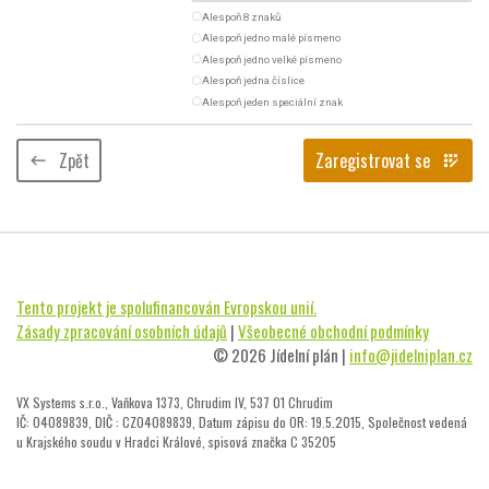
radio_button_unchecked
Alespoň 8 znaků
radio_button_unchecked
Alespoň jedno malé písmeno
radio_button_unchecked
Alespoň jedno velké písmeno
radio_button_unchecked
Alespoň jedna číslice
radio_button_unchecked
Alespoň jeden speciální znak
Zpět
Zaregistrovat se
keyboard_backspace
app_registration
Tento projekt je spolufinancován Evropskou unií.
Zásady zpracování osobních údajů
|
Všeobecné obchodní podmínky
© 2026 Jídelní plán |
info@jidelniplan.cz
VX Systems s.r.o., Vaňkova 1373, Chrudim IV, 537 01 Chrudim
IČ: 04089839, DIČ : CZ04089839, Datum zápisu do OR: 19.5.2015, Společnost vedená
u Krajského soudu v Hradci Králové, spisová značka C 35205