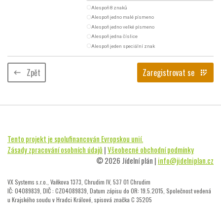
radio_button_unchecked
Alespoň 8 znaků
radio_button_unchecked
Alespoň jedno malé písmeno
radio_button_unchecked
Alespoň jedno velké písmeno
radio_button_unchecked
Alespoň jedna číslice
radio_button_unchecked
Alespoň jeden speciální znak
Zpět
Zaregistrovat se
keyboard_backspace
app_registration
Tento projekt je spolufinancován Evropskou unií.
Zásady zpracování osobních údajů
|
Všeobecné obchodní podmínky
© 2026 Jídelní plán |
info@jidelniplan.cz
VX Systems s.r.o., Vaňkova 1373, Chrudim IV, 537 01 Chrudim
IČ: 04089839, DIČ : CZ04089839, Datum zápisu do OR: 19.5.2015, Společnost vedená
u Krajského soudu v Hradci Králové, spisová značka C 35205