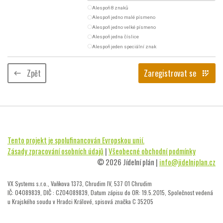
radio_button_unchecked
Alespoň 8 znaků
radio_button_unchecked
Alespoň jedno malé písmeno
radio_button_unchecked
Alespoň jedno velké písmeno
radio_button_unchecked
Alespoň jedna číslice
radio_button_unchecked
Alespoň jeden speciální znak
Zpět
Zaregistrovat se
keyboard_backspace
app_registration
Tento projekt je spolufinancován Evropskou unií.
Zásady zpracování osobních údajů
|
Všeobecné obchodní podmínky
© 2026 Jídelní plán |
info@jidelniplan.cz
VX Systems s.r.o., Vaňkova 1373, Chrudim IV, 537 01 Chrudim
IČ: 04089839, DIČ : CZ04089839, Datum zápisu do OR: 19.5.2015, Společnost vedená
u Krajského soudu v Hradci Králové, spisová značka C 35205