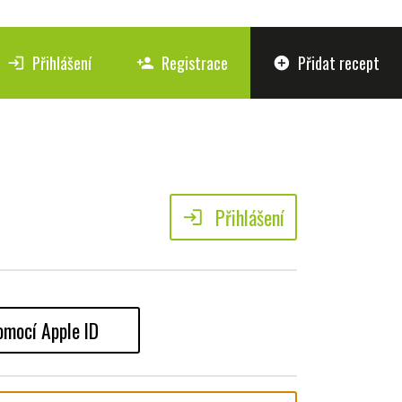
Přihlášení
Registrace
Přidat recept
login
person_add
add_circle
Přihlášení
login
omocí Apple ID