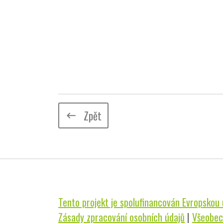
Zpět
keyboard_backspace
Tento projekt je spolufinancován Evropskou u
Zásady zpracování osobních údajů
|
Všeobec