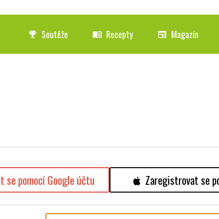
Soutěže
Recepty
Magazín
emoji_events
menu_book
newspaper
at se pomocí Google účtu
Zaregistrovat se p