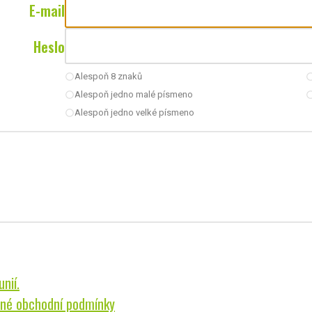
E-mail
Heslo
Alespoň 8 znaků
radio_button_unchecked
radio_button_u
Alespoň jedno malé písmeno
radio_button_unchecked
radio_button_u
Alespoň jedno velké písmeno
radio_button_unchecked
nií.
né obchodní podmínky