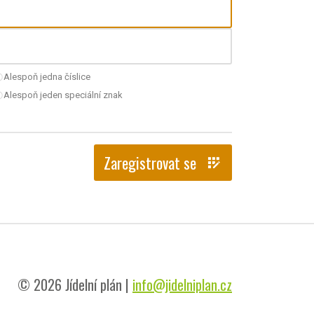
Alespoň jedna číslice
nchecked
Alespoň jeden speciální znak
nchecked
Zaregistrovat se
app_registration
© 2026 Jídelní plán |
info@jidelniplan.cz