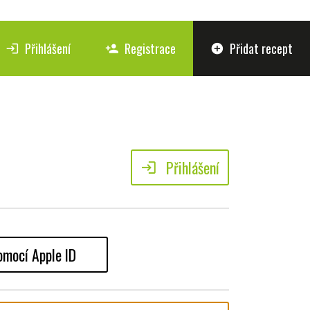
Přihlášení
Registrace
Přidat recept
login
person_add
add_circle
Přihlášení
login
omocí Apple ID