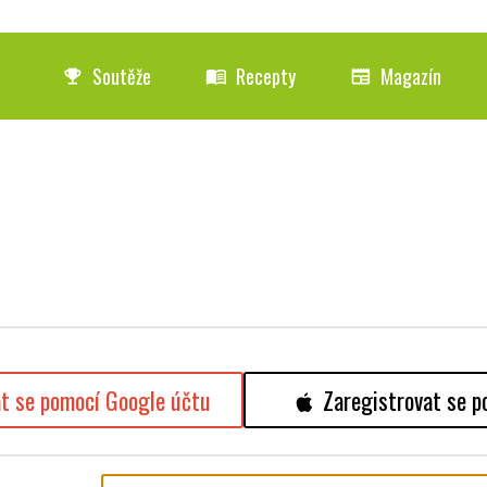
Soutěže
Recepty
Magazín
emoji_events
menu_book
newspaper
at se pomocí Google účtu
Zaregistrovat se p