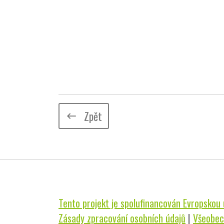
Zpět
keyboard_backspace
Tento projekt je spolufinancován Evropskou u
Zásady zpracování osobních údajů
|
Všeobec