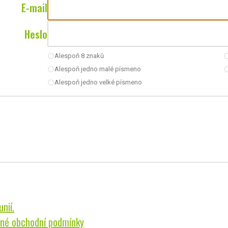
E-mail
Heslo
Alespoň 8 znaků
radio_button_unchecked
radio_button_u
Alespoň jedno malé písmeno
radio_button_unchecked
radio_button_u
Alespoň jedno velké písmeno
radio_button_unchecked
nií.
né obchodní podmínky