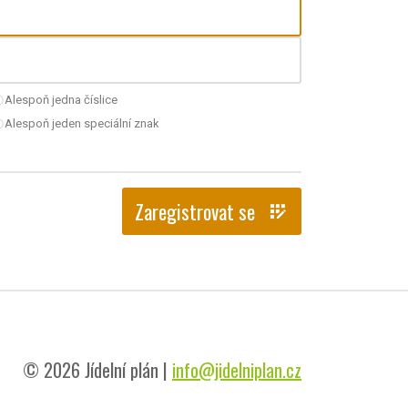
Alespoň jedna číslice
nchecked
Alespoň jeden speciální znak
nchecked
Zaregistrovat se
app_registration
© 2026 Jídelní plán |
info@jidelniplan.cz