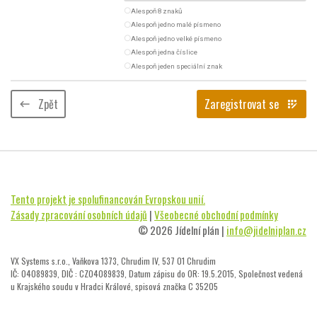
radio_button_unchecked
Alespoň 8 znaků
radio_button_unchecked
Alespoň jedno malé písmeno
radio_button_unchecked
Alespoň jedno velké písmeno
radio_button_unchecked
Alespoň jedna číslice
radio_button_unchecked
Alespoň jeden speciální znak
Zpět
Zaregistrovat se
keyboard_backspace
app_registration
Tento projekt je spolufinancován Evropskou unií.
Zásady zpracování osobních údajů
|
Všeobecné obchodní podmínky
© 2026 Jídelní plán |
info@jidelniplan.cz
VX Systems s.r.o., Vaňkova 1373, Chrudim IV, 537 01 Chrudim
IČ: 04089839, DIČ : CZ04089839, Datum zápisu do OR: 19.5.2015, Společnost vedená
u Krajského soudu v Hradci Králové, spisová značka C 35205