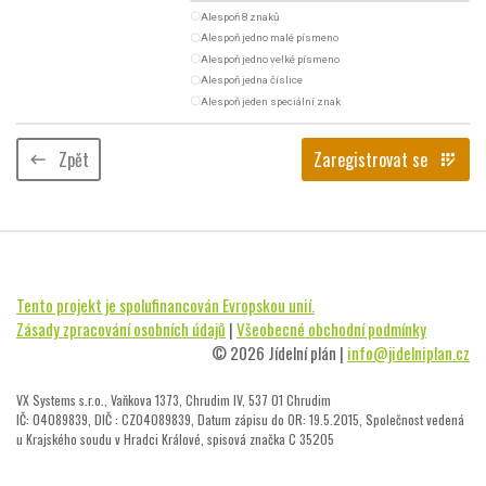
radio_button_unchecked
Alespoň 8 znaků
radio_button_unchecked
Alespoň jedno malé písmeno
radio_button_unchecked
Alespoň jedno velké písmeno
radio_button_unchecked
Alespoň jedna číslice
radio_button_unchecked
Alespoň jeden speciální znak
Zpět
Zaregistrovat se
keyboard_backspace
app_registration
Tento projekt je spolufinancován Evropskou unií.
Zásady zpracování osobních údajů
|
Všeobecné obchodní podmínky
© 2026 Jídelní plán |
info@jidelniplan.cz
VX Systems s.r.o., Vaňkova 1373, Chrudim IV, 537 01 Chrudim
IČ: 04089839, DIČ : CZ04089839, Datum zápisu do OR: 19.5.2015, Společnost vedená
u Krajského soudu v Hradci Králové, spisová značka C 35205