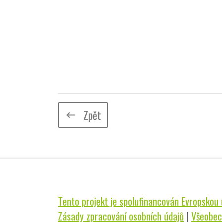
Zpět
keyboard_backspace
Tento projekt je spolufinancován Evropskou u
Zásady zpracování osobních údajů
|
Všeobec