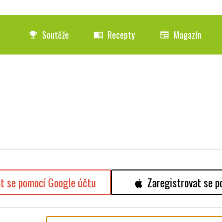
Soutěže
Recepty
Magazín
emoji_events
menu_book
newspaper
at se pomocí Google účtu
Zaregistrovat se p