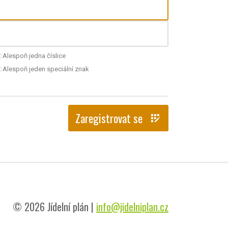
Alespoň jedna číslice
nchecked
Alespoň jeden speciální znak
nchecked
Zaregistrovat se
app_registration
© 2026 Jídelní plán |
info@jidelniplan.cz