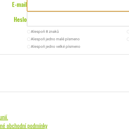
E-mail
Heslo
Alespoň 8 znaků
radio_button_unchecked
radio_button_u
Alespoň jedno malé písmeno
radio_button_unchecked
radio_button_u
Alespoň jedno velké písmeno
radio_button_unchecked
nií.
né obchodní podmínky