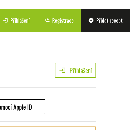
Přihlášení
Registrace
Přidat recept
login
person_add
add_circle
Přihlášení
login
omocí Apple ID