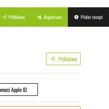
Přihlášení
Registrace
Přidat recept
login
person_add
add_circle
Přihlášení
login
omocí Apple ID