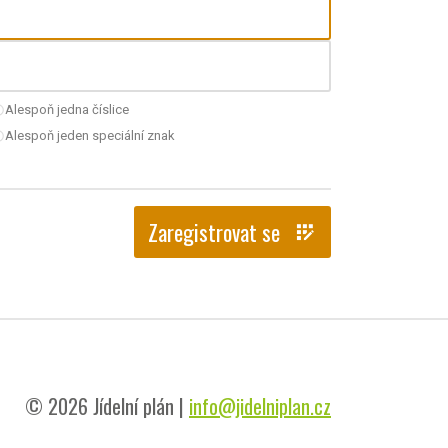
Alespoň jedna číslice
nchecked
Alespoň jeden speciální znak
nchecked
Zaregistrovat se
app_registration
© 2026 Jídelní plán |
info@jidelniplan.cz