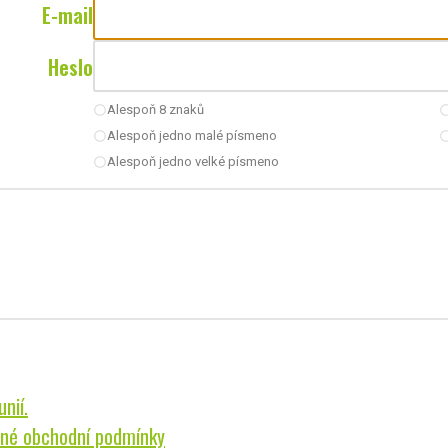
E-mail
Heslo
Alespoň 8 znaků
radio_button_unchecked
radio_button_u
Alespoň jedno malé písmeno
radio_button_unchecked
radio_button_u
Alespoň jedno velké písmeno
radio_button_unchecked
nií.
né obchodní podmínky