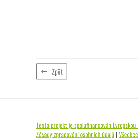
Zpět
keyboard_backspace
Tento projekt je spolufinancován Evropskou u
Zásady zpracování osobních údajů
|
Všeobec