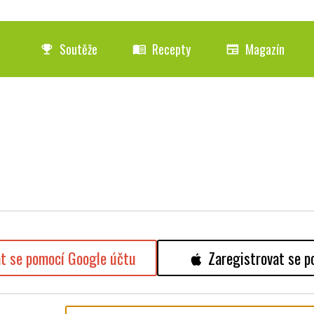
Soutěže
Recepty
Magazín
emoji_events
menu_book
newspaper
at se pomocí Google účtu
Zaregistrovat se p