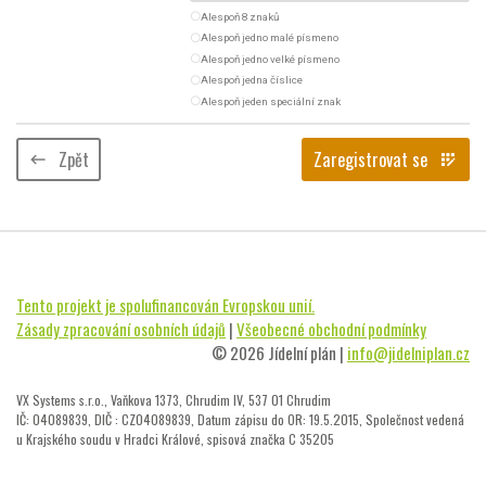
radio_button_unchecked
Alespoň 8 znaků
radio_button_unchecked
Alespoň jedno malé písmeno
radio_button_unchecked
Alespoň jedno velké písmeno
radio_button_unchecked
Alespoň jedna číslice
radio_button_unchecked
Alespoň jeden speciální znak
Zpět
Zaregistrovat se
keyboard_backspace
app_registration
Tento projekt je spolufinancován Evropskou unií.
Zásady zpracování osobních údajů
|
Všeobecné obchodní podmínky
© 2026 Jídelní plán |
info@jidelniplan.cz
VX Systems s.r.o., Vaňkova 1373, Chrudim IV, 537 01 Chrudim
IČ: 04089839, DIČ : CZ04089839, Datum zápisu do OR: 19.5.2015, Společnost vedená
u Krajského soudu v Hradci Králové, spisová značka C 35205