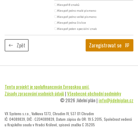
radio_button_unchecked
Alespoň 8 znaků
radio_button_unchecked
Alespoň jedno malé písmeno
radio_button_unchecked
Alespoň jedno velké písmeno
radio_button_unchecked
Alespoň jedna číslice
radio_button_unchecked
Alespoň jeden speciální znak
Zpět
Zaregistrovat se
keyboard_backspace
app_registration
Tento projekt je spolufinancován Evropskou unií.
Zásady zpracování osobních údajů
|
Všeobecné obchodní podmínky
© 2026 Jídelní plán |
info@jidelniplan.cz
VX Systems s.r.o., Vaňkova 1373, Chrudim IV, 537 01 Chrudim
IČ: 04089839, DIČ : CZ04089839, Datum zápisu do OR: 19.5.2015, Společnost vedená
u Krajského soudu v Hradci Králové, spisová značka C 35205