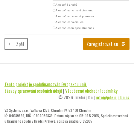
radio_button_unchecked
Alespoň 8 znaků
radio_button_unchecked
Alespoň jedno malé písmeno
radio_button_unchecked
Alespoň jedno velké písmeno
radio_button_unchecked
Alespoň jedna číslice
radio_button_unchecked
Alespoň jeden speciální znak
Zpět
Zaregistrovat se
keyboard_backspace
app_registration
Tento projekt je spolufinancován Evropskou unií.
Zásady zpracování osobních údajů
|
Všeobecné obchodní podmínky
© 2026 Jídelní plán |
info@jidelniplan.cz
VX Systems s.r.o., Vaňkova 1373, Chrudim IV, 537 01 Chrudim
IČ: 04089839, DIČ : CZ04089839, Datum zápisu do OR: 19.5.2015, Společnost vedená
u Krajského soudu v Hradci Králové, spisová značka C 35205