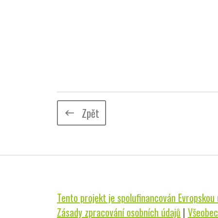
Zpět
keyboard_backspace
Tento projekt je spolufinancován Evropskou u
Zásady zpracování osobních údajů
|
Všeobec