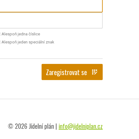
Alespoň jedna číslice
nchecked
Alespoň jeden speciální znak
nchecked
Zaregistrovat se
app_registration
© 2026 Jídelní plán |
info@jidelniplan.cz