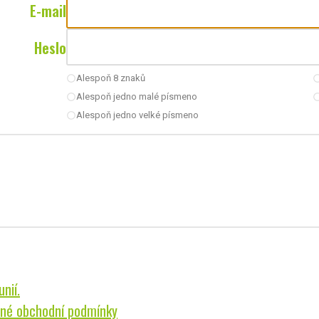
E-mail
Heslo
Alespoň 8 znaků
radio_button_unchecked
radio_button_u
Alespoň jedno malé písmeno
radio_button_unchecked
radio_button_u
Alespoň jedno velké písmeno
radio_button_unchecked
nií.
né obchodní podmínky