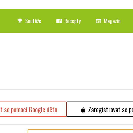
Soutěže
Recepty
Magazín
emoji_events
menu_book
newspaper
at se pomocí Google účtu
Zaregistrovat se p