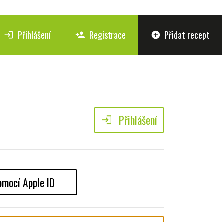
Přihlášení
Registrace
Přidat recept
login
person_add
add_circle
Přihlášení
login
omocí Apple ID