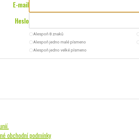
E-mail
Heslo
Alespoň 8 znaků
radio_button_unchecked
radio_button_u
Alespoň jedno malé písmeno
radio_button_unchecked
radio_button_u
Alespoň jedno velké písmeno
radio_button_unchecked
nií.
né obchodní podmínky