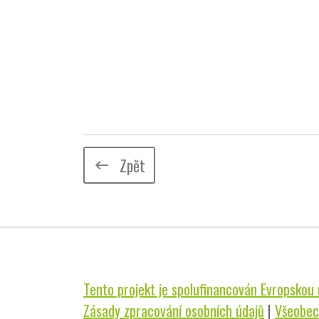
Zpět
keyboard_backspace
Tento projekt je spolufinancován Evropskou u
Zásady zpracování osobních údajů
|
Všeobec