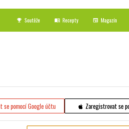
Soutěže
Recepty
Magazín
emoji_events
menu_book
newspaper
at se pomocí Google účtu
Zaregistrovat se p