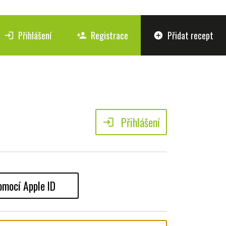
Přihlášení
Registrace
Přidat recept
login
person_add
add_circle
Přihlášení
login
omocí Apple ID