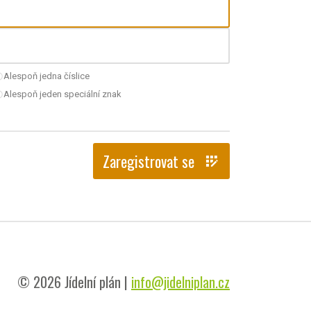
Alespoň jedna číslice
nchecked
Alespoň jeden speciální znak
nchecked
Zaregistrovat se
app_registration
© 2026 Jídelní plán |
info@jidelniplan.cz